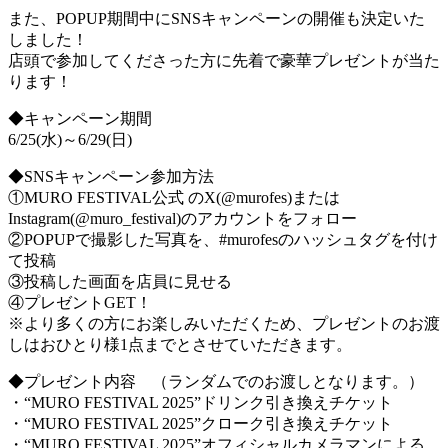
また、POPUP期間中にSNSキャンペーンの開催も決定いた
しました！
店頭で参加してくださった方に先着で豪華プレゼントが当た
ります！
◆キャンペーン期間
6/25(水)～6/29(日)
◆SNSキャンペーン参加方法
①MURO FESTIVAL公式 のX(@murofes)または
Instagram(@muro_festival)のアカウントをフォロー
②POPUPで撮影した写真を、#murofesのハッシュタグを付け
て投稿
③投稿した画面を店員に見せる
④プレゼントGET！
※より多くの方にお楽しみいただくため、プレゼントのお渡
しはおひとり様1点までとさせていただきます。
◆プレゼント内容 （ランダムでのお渡しとなります。）
・“MURO FESTIVAL 2025”ドリンク引き換えチケット
・“MURO FESTIVAL 2025”クローク引き換えチケット
・“MURO FESTIVAL 2025”オフィシャルカメラマンによる