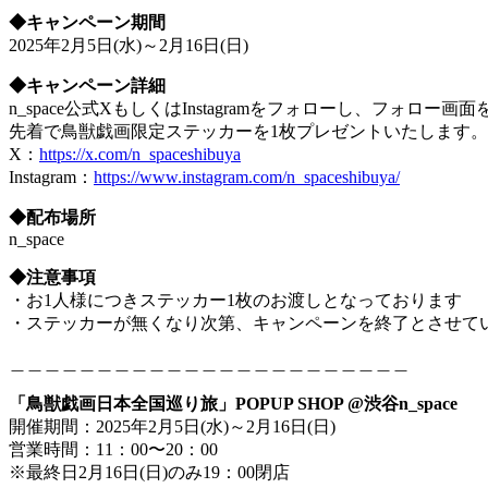
◆キャンペーン期間
2025年2月5日(水)～2月16日(日)
◆キャンペーン詳細
n_space公式XもしくはInstagramをフォローし、フォロ
先着で鳥獣戯画限定ステッカーを1枚プレゼントいたします。
X：
https://x.com/n_spaceshibuya
Instagram：
https://www.instagram.com/n_spaceshibuya/
◆配布場所
n_space
◆注意事項
・お1人様につきステッカー1枚のお渡しとなっております
・ステッカーが無くなり次第、キャンペーンを終了とさせて
＿＿＿＿＿＿＿＿＿＿＿＿＿＿＿＿＿＿＿＿＿＿＿
「鳥獣戯画日本全国巡り旅」POPUP SHOP @渋谷n_space
開催期間：2025年2月5日(水)～2月16日(日)
営業時間：11：00〜20：00
※最終日2月16日(日)のみ19：00閉店